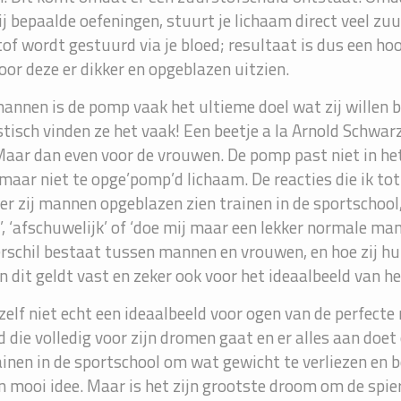
ij bepaalde oefeningen, stuurt je lichaam direct veel zuu
of wordt gestuurd via je bloed; resultaat is dus een hoo
or deze er dikker en opgeblazen uitzien.
annen is de pomp vaak het ultieme doel wat zij willen be
tisch vinden ze het vaak! Een beetje a la Arnold Schwarz
Maar dan even voor de vrouwen. De pomp past niet in het
 maar niet te opge’pomp’d lichaam. De reacties die ik t
r zij mannen opgeblazen zien trainen in de sportschool
’, ‘afschuwelijk’ of ‘doe mij maar een lekker normale man’.
erschil bestaat tussen mannen en vrouwen, en hoe zij hu
En dit geldt vast en zeker ook voor het ideaalbeeld van 
 zelf niet echt een ideaalbeeld voor ogen van de perfecte
 die volledig voor zijn dromen gaat en er alles aan doet
ainen in de sportschool om wat gewicht te verliezen en bet
n mooi idee. Maar is het zijn grootste droom om de spi