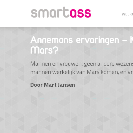
WELK
Annemans ervaringen – 
Mars?
Mannen en vrouwen, geen andere wezens z
mannen werkelijk van Mars komen, en v
Door
Mart Jansen