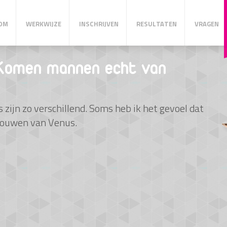
OM
WERKWIJZE
INSCHRIJVEN
RESULTATEN
VRAGEN
Komen mannen echt van
ijn zo verschillend. Soms heb ik het gevoel dat
rouwen van Venus.