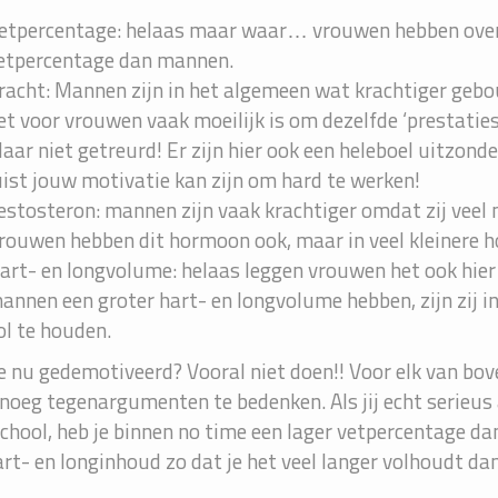
etpercentage: helaas maar waar… vrouwen hebben over
etpercentage dan mannen.
racht: Mannen zijn in het algemeen wat krachtiger ge
et voor vrouwen vaak moeilijk is om dezelfde ‘prestatie
aar niet getreurd! Er zijn hier ook een heleboel uitzon
uist jouw motivatie kan zijn om hard te werken!
estosteron: mannen zijn vaak krachtiger omdat zij vee
rouwen hebben dit hormoon ook, maar in veel kleinere 
art- en longvolume: helaas leggen vrouwen het ook hie
annen een groter hart- en longvolume hebben, zijn zij i
ol te houden.
e nu gedemotiveerd? Vooral niet doen!! Voor elk van b
noeg tegenargumenten te bedenken. Als jij echt serieus 
chool, heb je binnen no time een lager vetpercentage da
 hart- en longinhoud zo dat je het veel langer volhoudt da