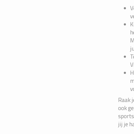
V
v
K
h
M
j
T
V
H
m
v
Raak j
ook ge
sports
jij je