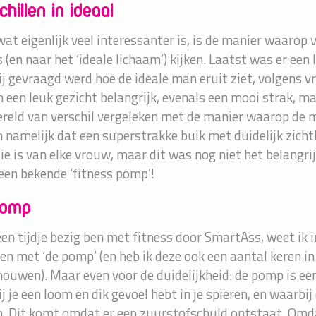
hillen in ideaal
at eigenlijk veel interessanter is, is de manier waaro
s (en naar het ‘ideale lichaam’) kijken. Laatst was er ee
j gevraagd werd hoe de ideale man eruit ziet, volgens
 een leuk gezicht belangrijk, evenals een mooi strak, ma
reld van verschil vergeleken met de manier waarop de ma
 namelijk dat een superstrakke buik met duidelijk zicht
ie is van elke vrouw, maar dit was nog niet het belangrij
en bekende ‘fitness pomp’!
pomp
een tijdje bezig ben met fitness door SmartAss, weet i
en met ‘de pomp’ (en heb ik deze ook een aantal keren in
ouwen). Maar even voor de duidelijkheid: de pomp is een
j je een loom en dik gevoel hebt in je spieren, en waarbi
n. Dit komt omdat er een zuurstofschuld ontstaat. Omdat