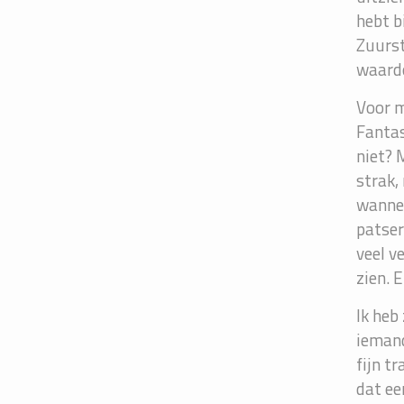
hebt b
Zuurst
waardo
Voor m
Fantas
niet? 
strak,
wannee
patser
veel v
zien. 
Ik heb
iemand
fijn tr
dat ee