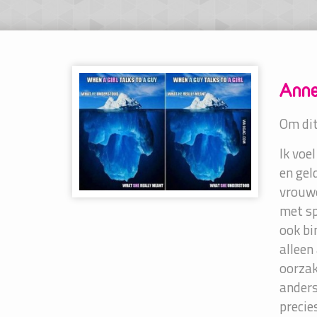
Anne
Om dit
Ik voe
en gel
vrouwe
met sp
ook bi
alleen
oorzak
anders
precies