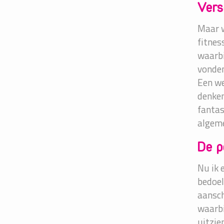
Versc
Maar w
fitnes
waarbi
vonden
Een we
denken
fantas
algeme
De 
Nu ik 
bedoel
aansch
waarbi
uitzie