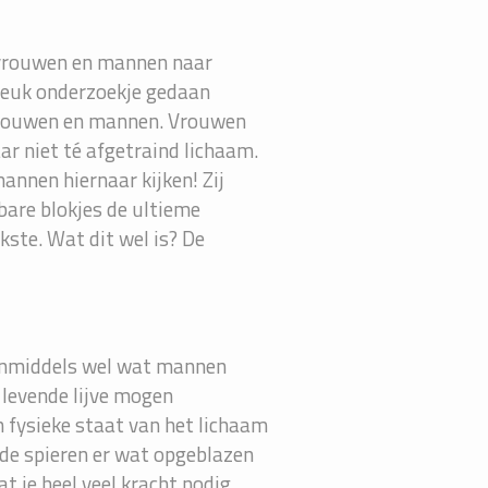
p vrouwen en mannen naar
n leuk onderzoekje gedaan
 vrouwen en mannen. Vrouwen
ar niet té afgetraind lichaam.
nnen hiernaar kijken! Zij
bare blokjes de ultieme
kste. Wat dit wel is? De
k inmiddels wel wat mannen
 levende lijve mogen
 fysieke staat van het lichaam
j de spieren er wat opgeblazen
 je heel veel kracht nodig