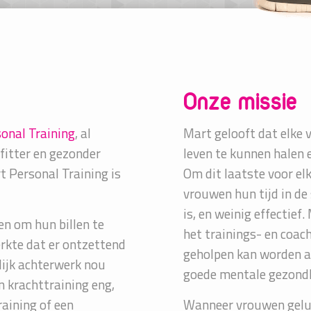
Onze missie
onal Training
, al
Mart gelooft dat elke 
 fitter en gezonder
leven te kunnen halen e
t Personal Training is
Om dit laatste voor el
vrouwen hun tijd in de
is, en weinig effectie
en om hun billen te
het trainings- en co
rkte dat er ontzettend
geholpen kan worden aa
lijk achterwerk nou
goede mentale gezondh
n krachttraining eng,
raining of een
Wanneer vrouwen geluk