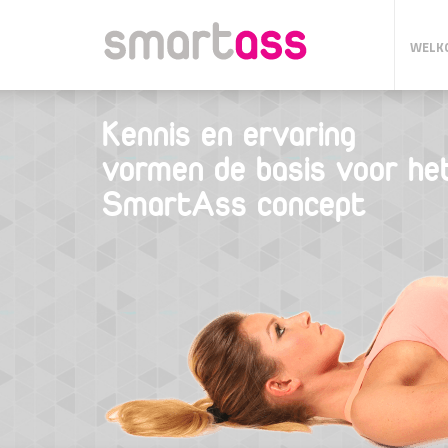
WELK
Kennis en ervaring
vormen de basis voor he
SmartAss concept