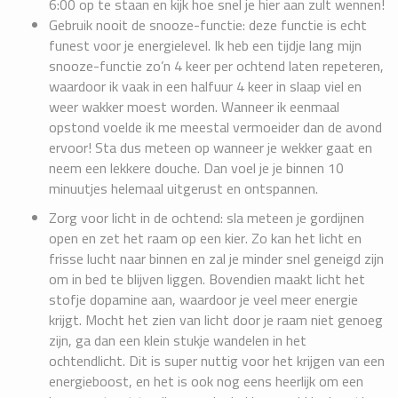
6:00 op te staan en kijk hoe snel je hier aan zult wennen!
Gebruik nooit de snooze-functie: deze functie is echt
funest voor je energielevel. Ik heb een tijdje lang mijn
snooze-functie zo’n 4 keer per ochtend laten repeteren,
waardoor ik vaak in een halfuur 4 keer in slaap viel en
weer wakker moest worden. Wanneer ik eenmaal
opstond voelde ik me meestal vermoeider dan de avond
ervoor! Sta dus meteen op wanneer je wekker gaat en
neem een lekkere douche. Dan voel je je binnen 10
minuutjes helemaal uitgerust en ontspannen.
Zorg voor licht in de ochtend: sla meteen je gordijnen
open en zet het raam op een kier. Zo kan het licht en
frisse lucht naar binnen en zal je minder snel geneigd zijn
om in bed te blijven liggen. Bovendien maakt licht het
stofje dopamine aan, waardoor je veel meer energie
krijgt. Mocht het zien van licht door je raam niet genoeg
zijn, ga dan een klein stukje wandelen in het
ochtendlicht. Dit is super nuttig voor het krijgen van een
energieboost, en het is ook nog eens heerlijk om een