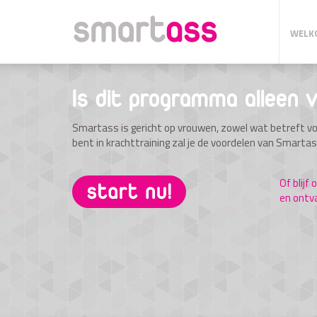
WELK
Is dit programma alleen
Smartass is gericht op vrouwen, zowel wat betreft v
bent in krachttraining zal je de voordelen van Smarta
Of blijf
en ontv