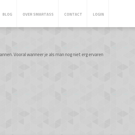
BLOG
OVER SMARTASS
CONTACT
LOGIN
nnen. Vooral wanneer je als man nog niet erg ervaren