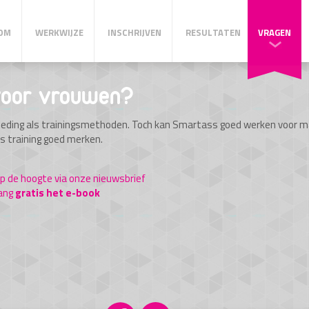
OM
WERKWIJZE
INSCHRIJVEN
RESULTATEN
VRAGEN
 voor vrouwen?
oeding als trainingsmethoden. Toch kan Smartass goed werken voor ma
ss training goed merken.
 op de hoogte via onze nieuwsbrief
ang
gratis het e-book