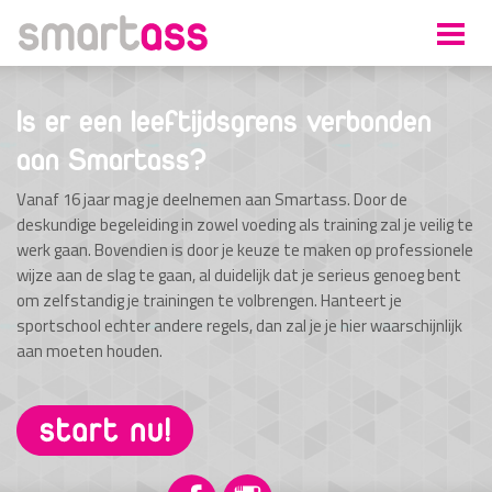
Is er een leeftijdsgrens verbonden
aan Smartass?
Vanaf 16 jaar mag je deelnemen aan Smartass. Door de
deskundige begeleiding in zowel voeding als training zal je veilig te
werk gaan. Bovendien is door je keuze te maken op professionele
wijze aan de slag te gaan, al duidelijk dat je serieus genoeg bent
om zelfstandig je trainingen te volbrengen. Hanteert je
sportschool echter andere regels, dan zal je je hier waarschijnlijk
aan moeten houden.